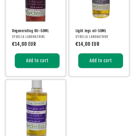
Regenerating Oil–50ML
Light legs oil-50ML
Vendor:
Vendor:
SYDELLA LABORATOIRE
SYDELLA LABORATOIRE
Regular
€14,00 EUR
Regular
€14,00 EUR
price
price
Add to cart
Add to cart